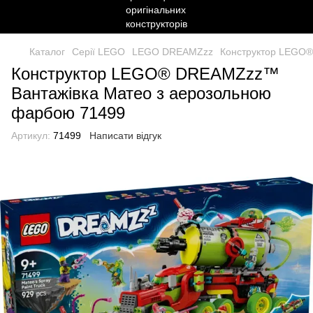
Каталог
Серії LEGO
LEGO DREAMZzz
Конструктор LEGO®
Конструктор LEGO® DREAMZzz™
Вантажівка Матео з аерозольною
фарбою 71499
Артикул:
71499
Написати відгук