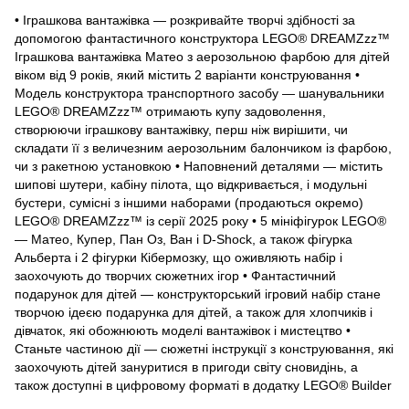
• Іграшкова вантажівка — розкривайте творчі здібності за
допомогою фантастичного конструктора LEGO® DREAMZzz™
Іграшкова вантажівка Матео з аерозольною фарбою для дітей
віком від 9 років, який містить 2 варіанти конструювання •
Модель конструктора транспортного засобу — шанувальники
LEGO® DREAMZzz™ отримають купу задоволення,
створюючи іграшкову вантажівку, перш ніж вирішити, чи
складати її з величезним аерозольним балончиком із фарбою,
чи з ракетною установкою • Наповнений деталями — містить
шипові шутери, кабіну пілота, що відкривається, і модульні
бустери, сумісні з іншими наборами (продаються окремо)
LEGO® DREAMZzz™ із серії 2025 року • 5 мініфігурок LEGO®
— Матео, Купер, Пан Оз, Ван і D-Shock, а також фігурка
Альберта і 2 фігурки Кібермозку, що оживляють набір і
заохочують до творчих сюжетних ігор • Фантастичний
подарунок для дітей — конструкторський ігровий набір стане
творчою ідеєю подарунка для дітей, а також для хлопчиків і
дівчаток, які обожнюють моделі вантажівок і мистецтво •
Станьте частиною дії — сюжетні інструкції з конструювання, які
заохочують дітей зануритися в пригоди світу сновидінь, а
також доступні в цифровому форматі в додатку LEGO® Builder