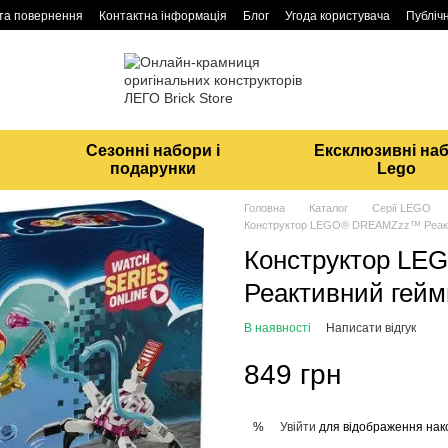
 та повернення
Контактна інформація
Блог
Угода користувача
Публічн
Сезонні набори і
Ексклюзивні на
подарунки
Lego
Головна
Каталог
Серії LEGO
Конструктор LEGO® DREAMZzz™ Реакт
Конструктор L
Реактивний гейм
В наявності
Написати відгук
849 грн
Увійти
для відображення нак
%