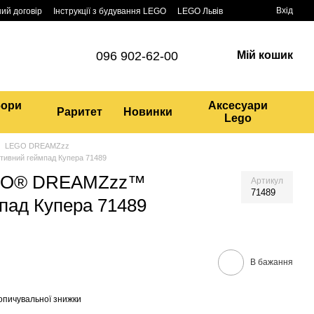
Вхід
ий договір
Інструкції з будування LEGO
LEGO Львів
096 902-62-00
Мій кошик
бори
Аксесуари
Раритет
Новинки
Lego
LEGO DREAMZzz
ивний геймпад Купера 71489
EGO® DREAMZzz™
Артикул
71489
пад Купера 71489
В бажання
опичувальної знижки