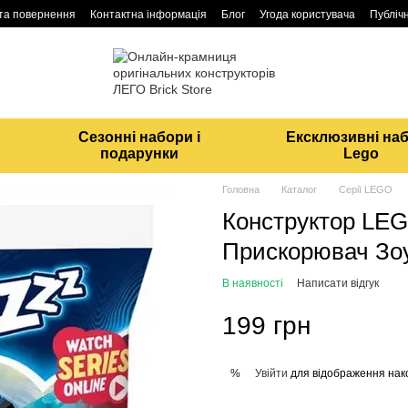
 та повернення
Контактна інформація
Блог
Угода користувача
Публічн
Сезонні набори і
Ексклюзивні на
подарунки
Lego
Головна
Каталог
Серії LEGO
Конструктор L
Прискорювач Зоу
В наявності
Написати відгук
199 грн
Увійти
для відображення нак
%