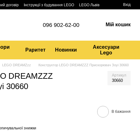
Вхід
ий договір
Інструкції з будування LEGO
LEGO Львів
096 902-62-00
Мій кошик
бори
Аксесуари
Раритет
Новинки
Lego
LEGO DREAMZzz
Конструктор LEGO DREAMZZZ Прискорювач Зоуі 30660
EGO DREAMZZZ
Артикул
30660
і 30660
В бажання
опичувальної знижки