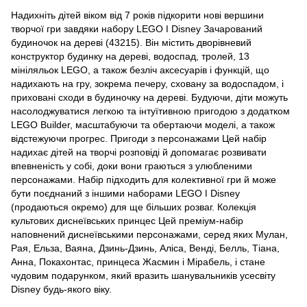
Надихніть дітей віком від 7 років підкорити нові вершини
творчої гри завдяки набору LEGO ǀ Disney Зачарований
будиночок на дереві (43215). Він містить дворівневий
конструктор будинку на дереві, водоспад, тролей, 13
мініляльок LEGO, а також безліч аксесуарів і функцій, що
надихають на гру, зокрема печеру, сховану за водоспадом, і
приховані сходи в будиночку на дереві. Будуючи, діти можуть
насолоджуватися легкою та інтуїтивною пригодою з додатком
LEGO Builder, масштабуючи та обертаючи моделі, а також
відстежуючи прогрес. Пригоди з персонажами Цей набір
надихає дітей на творчі розповіді й допомагає розвивати
впевненість у собі, доки вони граються з улюбленими
персонажами. Набір підходить для колективної гри й може
бути поєднаний з іншими наборами LEGO ǀ Disney
(продаються окремо) для ще більших розваг. Колекція
культових диснеївських принцес Цей преміум-набір
наповнений диснеївськими персонажами, серед яких Мулан,
Рая, Ельза, Ваяна, Дзинь-Дзинь, Аліса, Венді, Белль, Тіана,
Анна, Покахонтас, принцеса Жасмин і Мірабель, і стане
чудовим подарунком, який вразить шанувальників усесвіту
Disney будь-якого віку.