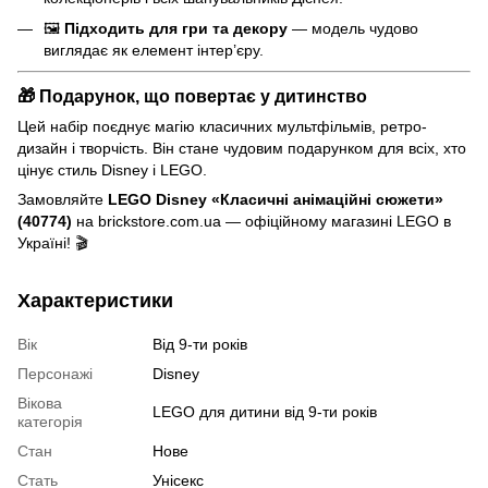
🖼
Підходить для гри та декору
— модель чудово
виглядає як елемент інтер’єру.
🎁 Подарунок, що повертає у дитинство
Цей набір поєднує магію класичних мультфільмів, ретро-
дизайн і творчість. Він стане чудовим подарунком для всіх, хто
цінує стиль Disney і LEGO.
Замовляйте
LEGO Disney «Класичні анімаційні сюжети»
(40774)
на brickstore.com.ua — офіційному магазині LEGO в
Україні! 🎬
Характеристики
Вік
Від 9-ти років
Персонажі
Disney
Вікова
LEGO для дитини від 9-ти років
категорія
Стан
Нове
Стать
Унісекс