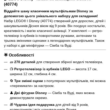
(40774)
Віддайте шану класичним мультфільмам Disney за
допомогою цього унікального набору для складання!
Набір LEGO® ǀ Disney (40774) створений для дорослих, дітей і
шанувальників Діснея віком від 9 років. Він поєднує ностальгію,
креативність і магію класичної анімації. У комплекті — ретро-
телевізор із кубиків із поворотними ручками, антенами та
трьома змінними сценами з легендарних мультфільмів. Також
у наборі є дві мініфігурки — Сімба та Вуді.
🌟 Особливості
🧱
270 деталей
для створення збірної моделі телевізора.
📺
Ретротелевізор із кубиків LEGO
— висота 17 см,
ширина 12 см, глибина 4 см.
🔄
Три змінні сцени
з популярних мультфільмів, які можна
«перемикати» за настроєм.
👤
Дві фігурки Disney
— Сімба та Вуді, яких можна
демонструвати окремо.
🎁
Чудова ідея подарунка
для дітей від 9 років,
колекціонерів і всіх шанувальників Діснея.