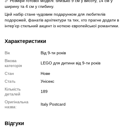
📏 Розміри готової моделі: близько 9 см у висоту, 14 см у
ширину та 4 см у глибину.
Цей набір стане чудовим подарунком для любителів
подорожей, фанатів архітектури та тих, хто прагне додати в
інтер’єр стильний акцент із ноткою європейської романтики.
Характеристики
Вік
Від 9-ти років
Вікова
LEGO для дитини від 9-ти років
категорія
Стан
Нове
Стать
Унісекс
Кількість
189
деталей
Оригінальна
Italy Postcard
назва:
Відгуки