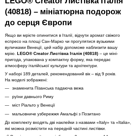
LEGO® Creator Листівка Італія
(40818) – мініатюрна подорож
до серця Європи
Якщо ви мрієте опинитися в Італії, відчути аромат свіжого
еспресо на площі Сан-Марко чи прогулятися вузькими
вуличками Венеції, цей набір допоможе наблизити вашу
мрію.
LEGO® Creator Листівка Італія (40818)
– це міні-
пригода, упакована у компактну форму, яка передає
атмосферу італійської культури та архітектури.
У наборі 189 деталей, рекомендований вік – від 9 років.
На моделі зображені:
знаменита Пізанська падаюча вежа
руїни давнього Риму
міст Ріальто у Венеції
мальовниче узбережжя Амальфі з Позитано
До комплекту входять дві наклейки з назвами «Italy» та «Italia»,
які можна розмістити на передній частині листівки.