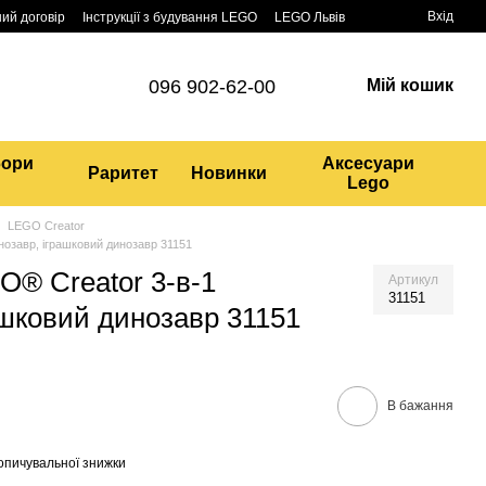
Вхід
ий договір
Інструкції з будування LEGO
LEGO Львів
096 902-62-00
Мій кошик
бори
Аксесуари
Раритет
Новинки
Lego
LEGO Creator
нозавр, іграшковий динозавр 31151
O® Creator 3-в-1
Артикул
31151
ашковий динозавр 31151
В бажання
опичувальної знижки