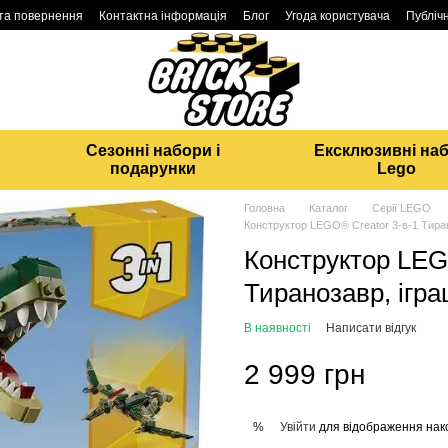
 та повернення
Контактна інформація
Блог
Угода користувача
Публічн
Сезонні набори і
Ексклюзивні на
подарунки
Lego
Головна
Каталог
Серії LEGO
Конструктор LEGO® Creator 3-в-1 Тира
Конструктор LEG
Тиранозавр, ігр
В наявності
Написати відгук
2 999 грн
Увійти
для відображення нак
%