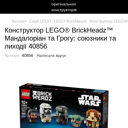
Каталог
Серії LEGO
LEGO BrickHeadz
Конструктор LEGO® 
Конструктор LEGO® BrickHeadz™
Мандалоріан та Грогу: союзники та
лиходії 40856
Артикул:
40856
Написати відгук