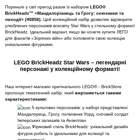
Пориньте у світ пригод разом із набором
LEGO®
BrickHeadz™ «Мандалоріанець та Грогу: союзники та
лиходії» (40856).
Цей колекційний набір дозволяє відтворити
улюблених персонажів всесвіту Star Wars у стильному форматі
BrickHeadz. Ідеальний варіант, якщо ви хочете купити ЛЕГО
для фанатів «Зоряних війн» або поповнити свою колекцію
унікальними фігурками.
LEGO BrickHeadz Star Wars – легендарні
персонажі у колекційному форматі!
Наш інтернет-магазин оригінального LEGO® - BrickStore
пропонує тематичний набір, який
вирізняється такими
характеристиками:
5 культових персонажів: у наборі представлені
Мандалорець, Грогу, полковник Уорд, сніговий солдат
Імперських залишків та Анзеллан.
Фірмовий стиль BrickHeadz: унікальний дизайн
фігурок робить їх ідеальними для колекції та
демонстрації.