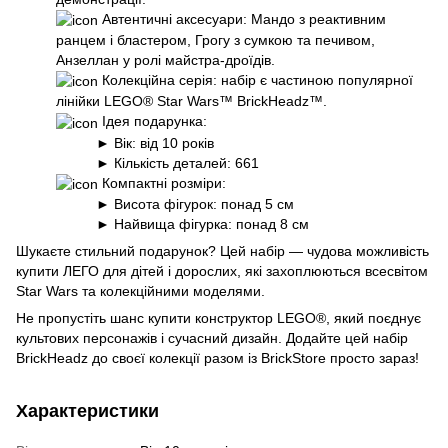
Автентичні аксесуари: Мандо з реактивним
ранцем і бластером, Грогу з сумкою та печивом,
Анзеллан у ролі майстра-дроїдів.
Колекційна серія: набір є частиною популярної
лінійки LEGO® Star Wars™ BrickHeadz™.
Ідея подарунка:
► Вік: від 10 років
► Кількість деталей: 661
Компактні розміри:
► Висота фігурок: понад 5 см
► Найвища фігурка: понад 8 см
Шукаєте стильний подарунок? Цей набір — чудова можливість
купити ЛЕГО для дітей і дорослих, які захоплюються всесвітом
Star Wars та колекційними моделями.
Не пропустіть шанс купити конструктор LEGO®, який поєднує
культових персонажів і сучасний дизайн. Додайте цей набір
BrickHeadz до своєї колекції разом із BrickStore просто зараз!
Характеристики