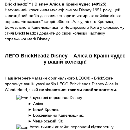
BrickHeadz™ | Disney Аліса в Країні чудес (40925)
.
Натхненний класичним мультфільмом Disney 1951 року, цей
колекційний набір дозволяє створити чотирьох найвідоміших
персонажів казкової історії. Зберіть Алісу, Білого Кролика,
Божевільного Капелюшника та Чеширського Кота у фірмовому
стилі BrickHeadz і додайте до своєї колекції частинку
справжньої магії Disney.
ЛЕГО BrickHeadz Disney – Аліса в Країні чудес
у вашій колекції!
Наш інтернет-магазин оригінального LEGO® - BrickStore
пропонує вашій увазі набір LEGO BrickHeadz Disney Alice in
Wonderland, який
вирізняється такими особливостями:
4 культові персонажі Disney:
► Аліса.
► Білий Кролик.
► Божевільний Капелюшник.
► Чеширський Кіт.
Автентичний дизайн: персонажі відтворені у