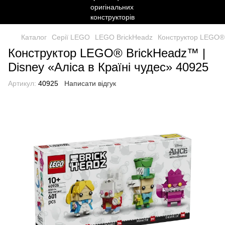
Каталог
Серії LEGO
LEGO BrickHeadz
Конструктор LEGO® B
Конструктор LEGO® BrickHeadz™ |
Disney «Аліса в Країні чудес» 40925
Артикул:
40925
Написати відгук