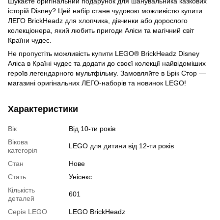
Шукаєте оригінальний подарунок для шанувальника казкових
історій Disney? Цей набір стане чудовою можливістю купити
ЛЕГО BrickHeadz для хлопчика, дівчинки або дорослого
колекціонера, який любить пригоди Аліси та магічний світ
Країни чудес.
Не пропустіть можливість купити LEGO® BrickHeadz Disney
Аліса в Країні чудес та додати до своєї колекції найвідоміших
героїв легендарного мультфільму. Замовляйте в Брік Стор —
магазині оригінальних ЛЕГО-наборів та новинок LEGO!
Характеристики
Вік
Від 10-ти років
Вікова
LEGO для дитини від 12-ти років
категорія
Стан
Нове
Стать
Унісекс
Кількість
601
деталей
Серія LEGO
LEGO BrickHeadz