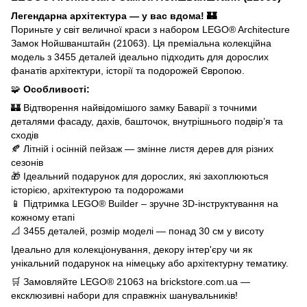
Легендарна архітектура — у вас вдома! 🏰
Пориньте у світ величної краси з набором LEGO® Architecture
Замок Нойшванштайн (21063). Ця преміальна колекційна
модель з 3455 деталей ідеально підходить для дорослих
фанатів архітектури, історії та подорожей Європою.
🧩
Особливості:
🏰 Відтворення найвідомішого замку Баварії з точними
деталями фасаду, дахів, башточок, внутрішнього подвір’я та
сходів
🍂 Літній і осінній пейзаж — змінне листя дерев для різних
сезонів
🎁 Ідеальний подарунок для дорослих, які захоплюються
історією, архітектурою та подорожами
📱 Підтримка LEGO® Builder – зручне 3D-інструктування на
кожному етапі
📐 3455 деталей, розмір моделі — понад 30 см у висоту
Ідеально для колекціонування, декору інтер'єру чи як
унікальний подарунок на німецьку або архітектурну тематику.
🛒 Замовляйте LEGO® 21063 на brickstore.com.ua —
ексклюзивні набори для справжніх шанувальників!