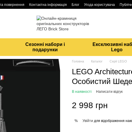
 та повернення
Контактна інформація
Блог
Угода користувача
Публічн
Сезонні набори і
Ексклюзивні на
подарунки
Lego
Головна
Каталог
Серії LEGO
LEGO Architectu
Особистий Шеде
В наявності
Написати відгук
2 998 грн
Увійти
для відображення нак
%