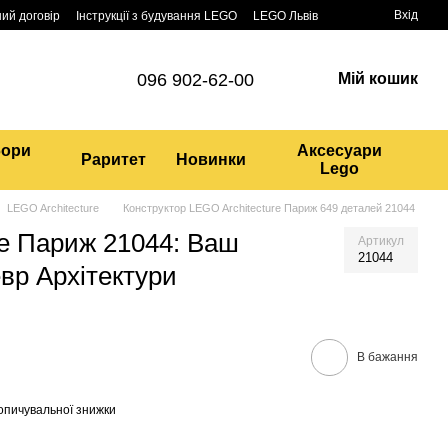
Вхід
ий договір
Інструкції з будування LEGO
LEGO Львів
096 902-62-00
Мій кошик
бори
Аксесуари
Раритет
Новинки
Lego
LEGO Architecture
Конструктор LEGO Architecture Париж 649 деталей 21044
re Париж 21044: Ваш
Артикул
21044
вр Архітектури
В бажання
опичувальної знижки